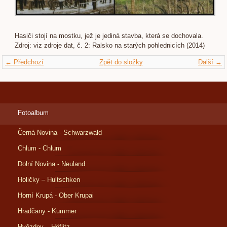
Hasiči stojí na mostku, jež je jediná stavba, která se dochovala.
Zdroj: viz zdroje dat, č. 2: Ralsko na starých pohlednicích (2014)
← Předchozí
Zpět do složky
Další →
Fotoalbum
Černá Novina - Schwarzwald
Chlum - Chlum
Dolní Novina - Neuland
Holičky – Hultschken
Horní Krupá - Ober Krupai
Hradčany - Kummer
Hvězdov – Höflitz