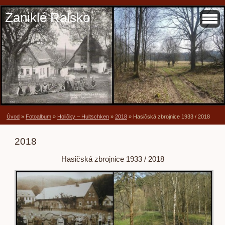
Zaniklé Ralsko
Úvod
»
Fotoalbum
»
Holičky – Hultschken
»
2018
»
Hasičská zbrojnice 1933 / 2018
2018
Hasičská zbrojnice 1933 / 2018