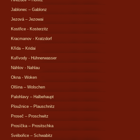
Jablonec – Gablonz
Jezová – Jezowai
Kostřice - Kosterzitz
Kracmanov - Kratzdorf
Křída – Kridai
Kuřívody - Hühnerwasser
Náhlov - Nahlau
Okna - Woken
Olšina – Wolschen
Palohlavy – Halbehaupt
Ploužnice – Plauschnitz
Proseč – Proschwitz
Prosíčka – Prositschka
Svébořice – Schwabitz