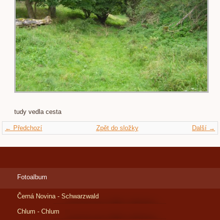
tudy vedla cesta
← Předchozí
Zpět do složky
Další →
Fotoalbum
Černá Novina - Schwarzwald
Chlum - Chlum