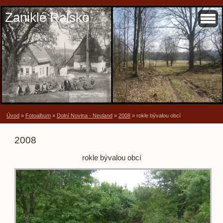
Zaniklé Ralsko
Úvod
»
Fotoalbum
»
Dolní Novina - Neuland
»
2008
»
rokle bývalou obcí
2008
rokle bývalou obcí