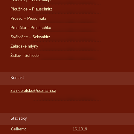
Ploužnice – Plauschnitz
Proseč – Proschwitz
Prosíčka – Prositschka
Svébořice – Schwabitz
Zábrdské mlýny
Židlov - Schiedel
Kontakt
zanikleralsko@seznam.cz
Statistiky
Celkem:
1611019