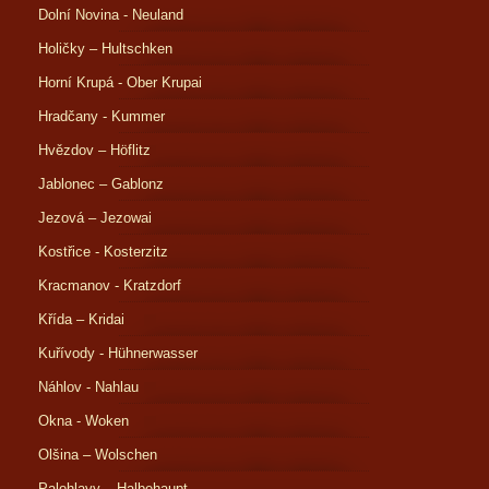
Dolní Novina - Neuland
Holičky – Hultschken
Horní Krupá - Ober Krupai
Hradčany - Kummer
Hvězdov – Höflitz
Jablonec – Gablonz
Jezová – Jezowai
Kostřice - Kosterzitz
Kracmanov - Kratzdorf
Křída – Kridai
Kuřívody - Hühnerwasser
Náhlov - Nahlau
Okna - Woken
Olšina – Wolschen
Palohlavy – Halbehaupt