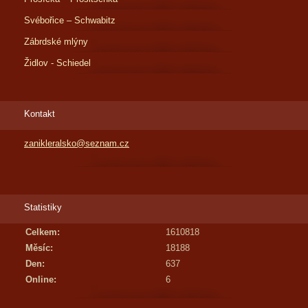
Svébořice – Schwabitz
Zábrdské mlýny
Židlov - Schiedel
Kontakt
zanikleralsko@seznam.cz
Statistiky
Celkem:
1610818
Měsíc:
18188
Den:
637
Online:
6