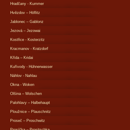
Hradčany - Kummer
Hvězdov – Höflitz
Jablonec – Gablonz
Jezová – Jezowai
Kostřice - Kosterzitz
Kracmanov - Kratzdorf
Křída – Kridai
Kuřívody - Hühnerwasser
Náhlov - Nahlau
Okna - Woken
Olšina – Wolschen
Palohlavy – Halbehaupt
Ploužnice – Plauschnitz
Proseč – Proschwitz
Prosíčka – Prositschka