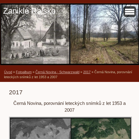
Zaniklé Ralsko
Úvod
»
Fotoalbum
»
Černá Novina - Schwarzwald
»
2017
»
Černá Novina, porovnání
leteckých snímků z let 1953 a 2007
2017
Černá Novina, porovnání leteckých snímků z let 1953 a
2007