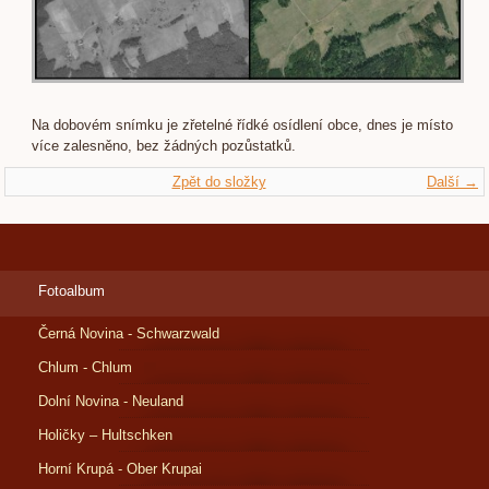
Na dobovém snímku je zřetelné řídké osídlení obce, dnes je místo
více zalesněno, bez žádných pozůstatků.
Zpět do složky
Další →
Fotoalbum
Černá Novina - Schwarzwald
Chlum - Chlum
Dolní Novina - Neuland
Holičky – Hultschken
Horní Krupá - Ober Krupai