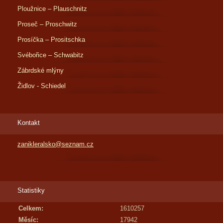
Ploužnice – Plauschnitz
Proseč – Proschwitz
Prosíčka – Prositschka
Svébořice – Schwabitz
Zábrdské mlýny
Židlov - Schiedel
Kontakt
zanikleralsko@seznam.cz
Statistiky
Celkem:
1610257
Měsíc:
17942