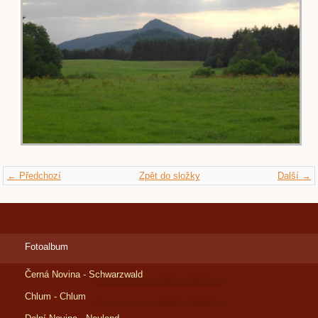
← Předchozí
Zpět do složky
Další →
Fotoalbum
Černá Novina - Schwarzwald
Chlum - Chlum