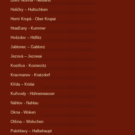
Dolní Novina - Neuland
Holičky – Hultschken
Horní Krupá - Ober Krupai
Hradčany - Kummer
Hvězdov – Höflitz
Jablonec – Gablonz
Jezová – Jezowai
Kostřice - Kosterzitz
Kracmanov - Kratzdorf
Křída – Kridai
Kuřívody - Hühnerwasser
Náhlov - Nahlau
Okna - Woken
Olšina – Wolschen
Palohlavy – Halbehaupt