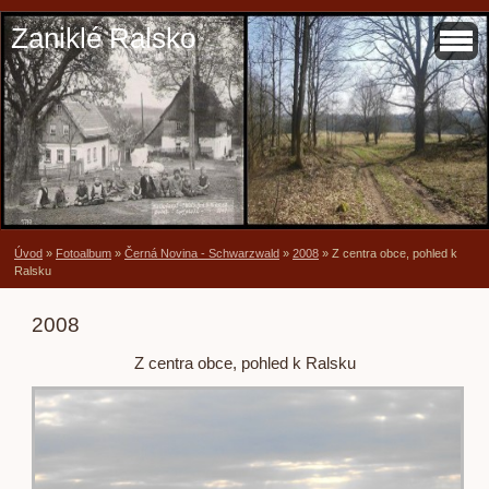
Zaniklé Ralsko
Úvod
»
Fotoalbum
»
Černá Novina - Schwarzwald
»
2008
»
Z centra obce, pohled k
Ralsku
2008
Z centra obce, pohled k Ralsku