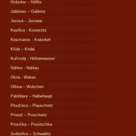
Hvězdov – Höflitz
Jablonec – Gablonz
Jezová – Jezowai
Kostřice - Kosterzitz
Kracmanov - Kratzdorf
Křída – Kridai
Kuřívody - Hühnerwasser
Náhlov - Nahlau
Okna - Woken
Olšina – Wolschen
Palohlavy – Halbehaupt
Ploužnice – Plauschnitz
Proseč – Proschwitz
Prosíčka – Prositschka
Svébořice – Schwabitz