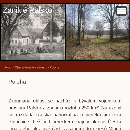
Zaniklé Ralsko
Úvod
»
Charakteristika oblasti
»
Poloha
Poloha
Zkoumaná oblast se nachází v bývalém vojenském
prostoru Ralsko a zaujímá rozlohu 250 km². Na území
se rozkládá Ralská pahorkatina a protéká jím řeka
Ploučnice. Leží v Libereckém kraji v okrese Česká
Lípa. Jeho okrajové části zasahují i do okresů Mladá