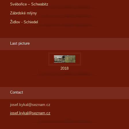
Svébořice – Schwabitz
Zábrdské mlýny
Židlov - Schiedel
Last picture
2018
Contact
josef.kykal@seznam.cz
josef.kykal@seznam.cz