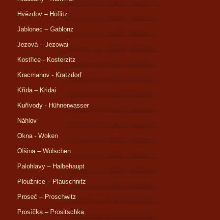
Hvězdov – Höflitz
Jablonec – Gablonz
Jezová – Jezowai
Kostřice - Kosterzitz
Kracmanov - Kratzdorf
Křída – Kridai
Kuřívody - Hühnerwasser
Náhlov
Okna - Woken
Olšina – Wolschen
Palohlavy – Halbehaupt
Ploužnice – Plauschnitz
Proseč – Proschwitz
Prosíčka – Prositschka