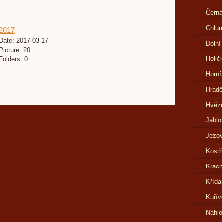
Černá
Chlu
2017
Date:
2017-03-17
Dolní
Picture:
20
Holič
Folders:
0
Horní
Hrad
Hvězd
Jablo
Jezov
Kostř
Kracm
Křída
Kuřív
Náhl