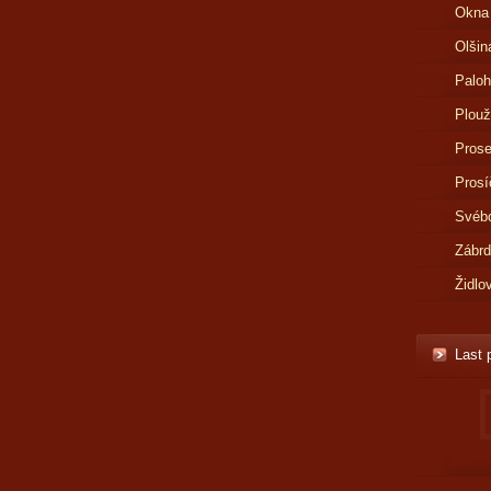
Okna
Olšin
Paloh
Plouž
Prose
Prosí
Svébo
Zábr
Židlo
Last 