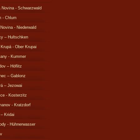
 Novina - Schwarzwald
m - Chlum
 Novina - Niederwald
ky – Hultschken
 Krupá - Ober Krupai
čany - Kummer
ov – Höflitz
nec – Gablonz
á – Jezowai
ice - Kosterzitz
anov - Kratzdorf
 – Kridai
ody - Hühnerwasser
ov