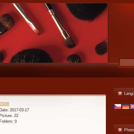
Lang
2008
Date:
2017-03-17
Picture:
22
Folders:
0
Phot