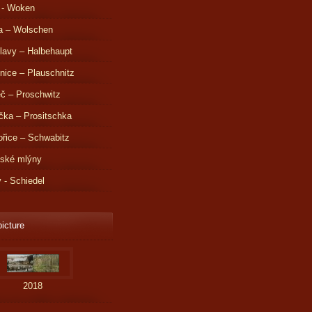
 - Woken
a – Wolschen
lavy – Halbehaupt
nice – Plauschnitz
č – Proschwitz
čka – Prositschka
řice – Schwabitz
dské mlýny
v - Schiedel
picture
2018