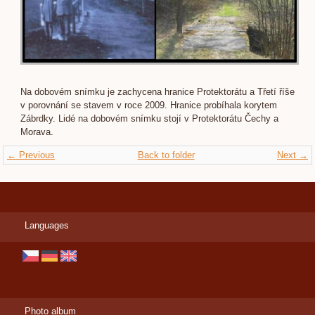
Na dobovém snímku je zachycena hranice Protektorátu a Třetí říše
v porovnání se stavem v roce 2009. Hranice probíhala korytem
Zábrdky. Lidé na dobovém snímku stojí v Protektorátu Čechy a
Morava.
← Previous
Back to folder
Next →
Languages
Photo album