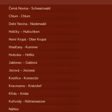
Černá Novina - Schwarzwald
Chlum - Chlum
Dolní Novina - Niederwald
Holičky – Hultschken
Horní Krupá - Ober Krupai
Hradčany - Kummer
Hvězdov – Höflitz
Jablonec – Gablonz
Jezová – Jezowai
Kostřice - Kosterzitz
Kracmanov - Kratzdorf
Křída – Kridai
Kuřívody - Hühnerwasser
Náhlov