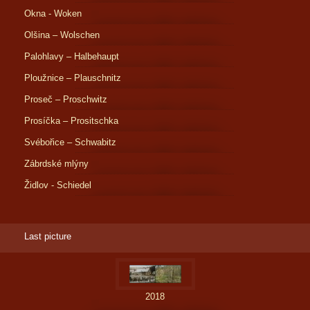
Okna - Woken
Olšina – Wolschen
Palohlavy – Halbehaupt
Ploužnice – Plauschnitz
Proseč – Proschwitz
Prosíčka – Prositschka
Svébořice – Schwabitz
Zábrdské mlýny
Židlov - Schiedel
Last picture
2018