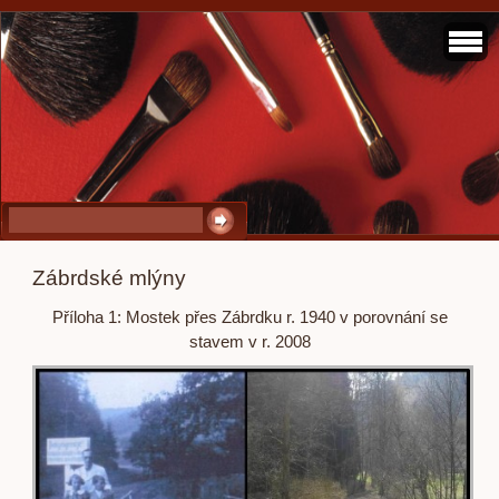
Zábrdské mlýny
Příloha 1: Mostek přes Zábrdku r. 1940 v porovnání se
stavem v r. 2008