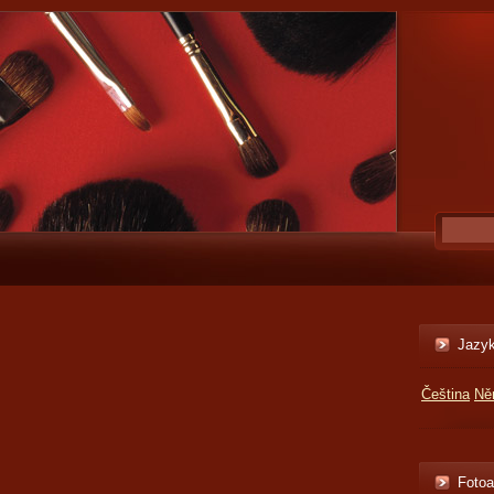
Jazy
Čeština
Ně
Foto