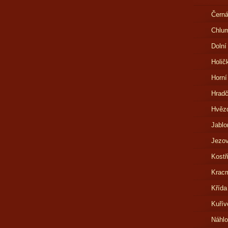
Černá
Chlu
Dolní
Holič
Horní
Hrad
Hvězd
Jablo
Jezov
Kostř
Kracm
Křída
Kuřív
Náhl