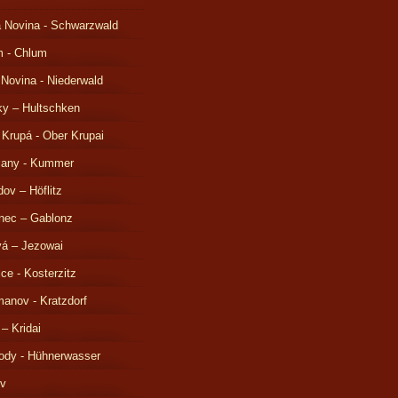
 Novina - Schwarzwald
m - Chlum
 Novina - Niederwald
ky – Hultschken
 Krupá - Ober Krupai
čany - Kummer
ov – Höflitz
nec – Gablonz
á – Jezowai
ice - Kosterzitz
anov - Kratzdorf
 – Kridai
ody - Hühnerwasser
ov