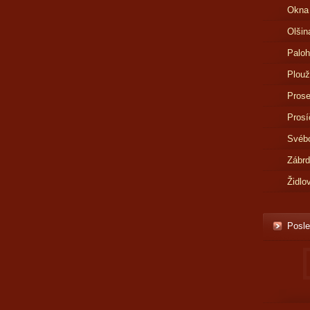
Okna
Olšin
Paloh
Plouž
Prose
Prosí
Svébo
Zábr
Židlo
Posle