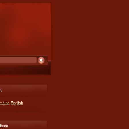
ky
mčina
English
album