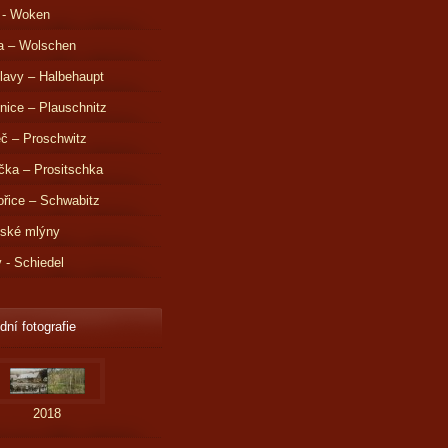
 - Woken
a – Wolschen
lavy – Halbehaupt
nice – Plauschnitz
č – Proschwitz
čka – Prositschka
řice – Schwabitz
dské mlýny
v - Schiedel
dní fotografie
2018