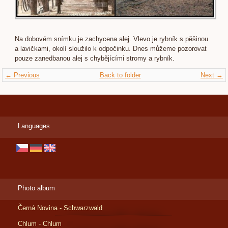
Na dobovém snímku je zachycena alej. Vlevo je rybník s pěšinou
a lavičkami, okolí sloužilo k odpočinku. Dnes můžeme pozorovat
pouze zanedbanou alej s chybějícími stromy a rybník.
← Previous
Back to folder
Next →
Languages
Photo album
Černá Novina - Schwarzwald
Chlum - Chlum