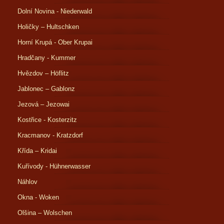
Dolní Novina - Niederwald
Holičky – Hultschken
Horní Krupá - Ober Krupai
Hradčany - Kummer
Hvězdov – Höflitz
Jablonec – Gablonz
Jezová – Jezowai
Kostřice - Kosterzitz
Kracmanov - Kratzdorf
Křída – Kridai
Kuřívody - Hühnerwasser
Náhlov
Okna - Woken
Olšina – Wolschen