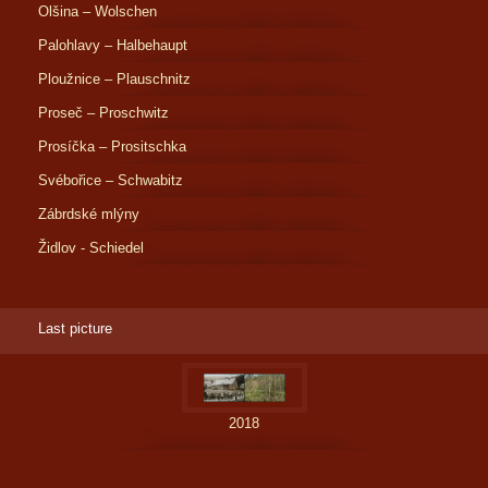
Olšina – Wolschen
Palohlavy – Halbehaupt
Ploužnice – Plauschnitz
Proseč – Proschwitz
Prosíčka – Prositschka
Svébořice – Schwabitz
Zábrdské mlýny
Židlov - Schiedel
Last picture
2018