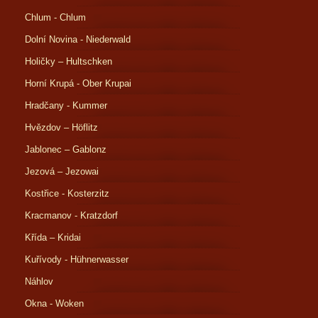
Chlum - Chlum
Dolní Novina - Niederwald
Holičky – Hultschken
Horní Krupá - Ober Krupai
Hradčany - Kummer
Hvězdov – Höflitz
Jablonec – Gablonz
Jezová – Jezowai
Kostřice - Kosterzitz
Kracmanov - Kratzdorf
Křída – Kridai
Kuřívody - Hühnerwasser
Náhlov
Okna - Woken