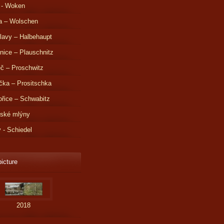
 - Woken
a – Wolschen
lavy – Halbehaupt
nice – Plauschnitz
č – Proschwitz
čka – Prositschka
řice – Schwabitz
dské mlýny
v - Schiedel
picture
2018