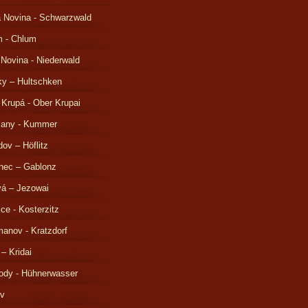
 Novina - Schwarzwald
m - Chlum
 Novina - Niederwald
ky – Hultschken
 Krupá - Ober Krupai
čany - Kummer
ov – Höflitz
nec – Gablonz
á – Jezowai
ice - Kosterzitz
anov - Kratzdorf
 – Kridai
ody - Hühnerwasser
ov