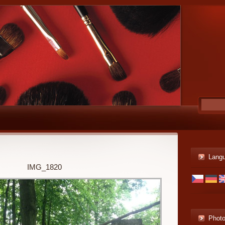
Lang
IMG_1820
Phot