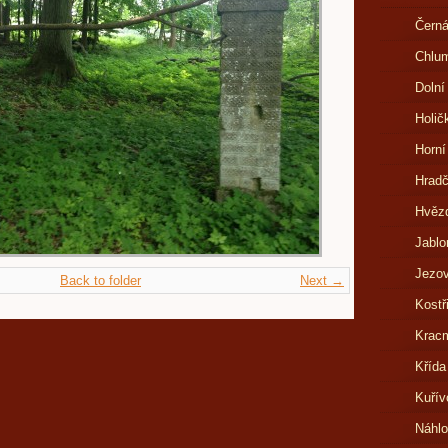
Černá
Chlu
Dolní
Holič
Horní
Hrad
Hvězd
Jablo
Jezov
Back to folder
Next →
Kostř
Kracm
Křída
Kuřív
Náhl