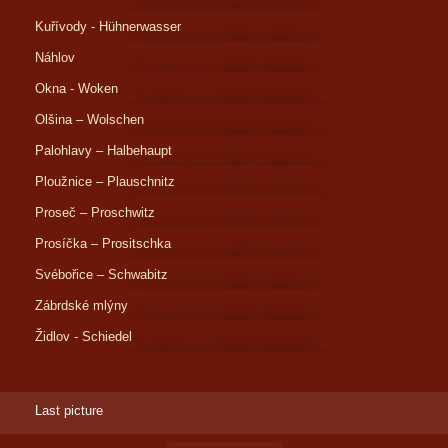
Kuřívody - Hühnerwasser
Náhlov
Okna - Woken
Olšina – Wolschen
Palohlavy – Halbehaupt
Ploužnice – Plauschnitz
Proseč – Proschwitz
Prosíčka – Prositschka
Svébořice – Schwabitz
Zábrdské mlýny
Židlov - Schiedel
Last picture