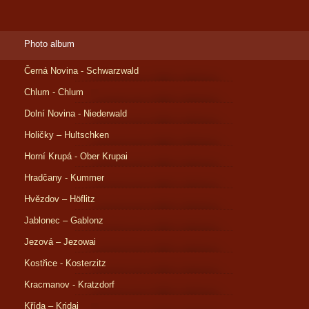
Photo album
Černá Novina - Schwarzwald
Chlum - Chlum
Dolní Novina - Niederwald
Holičky – Hultschken
Horní Krupá - Ober Krupai
Hradčany - Kummer
Hvězdov – Höflitz
Jablonec – Gablonz
Jezová – Jezowai
Kostřice - Kosterzitz
Kracmanov - Kratzdorf
Křída – Kridai