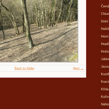
Černá
Chlu
Dolní
Holič
Horní
Hrad
Hvězd
Jablo
Jezov
Back to folder
Next →
Kostř
Kracm
Křída
Kuřív
Náhl