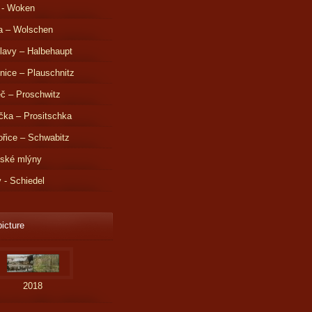
 - Woken
a – Wolschen
lavy – Halbehaupt
nice – Plauschnitz
č – Proschwitz
čka – Prositschka
řice – Schwabitz
dské mlýny
v - Schiedel
picture
2018