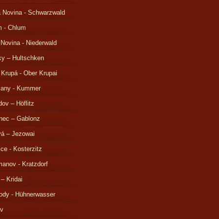
 Novina - Schwarzwald
m - Chlum
 Novina - Niederwald
ky – Hultschken
 Krupá - Ober Krupai
čany - Kummer
ov – Höflitz
nec – Gablonz
á – Jezowai
ice - Kosterzitz
anov - Kratzdorf
 – Kridai
ody - Hühnerwasser
ov