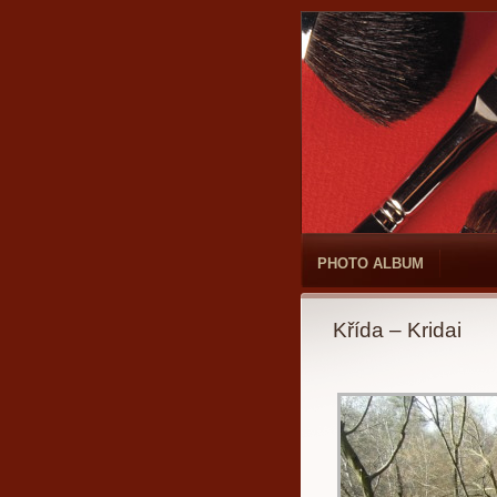
PHOTO ALBUM
Křída – Kridai