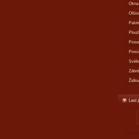
Okna
Olšin
Paloh
Plouž
Prose
Prosí
Svébo
Zábr
Židlo
Last 