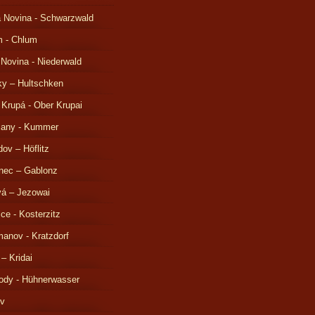
 Novina - Schwarzwald
m - Chlum
 Novina - Niederwald
ky – Hultschken
 Krupá - Ober Krupai
čany - Kummer
ov – Höflitz
nec – Gablonz
á – Jezowai
ice - Kosterzitz
anov - Kratzdorf
 – Kridai
ody - Hühnerwasser
ov