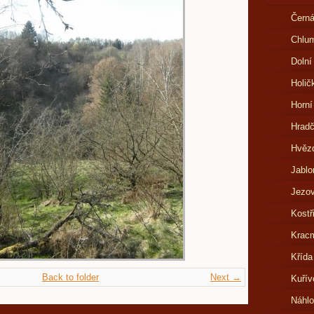
Černá
Chlu
Dolní
Holič
Horní
Hrad
Hvězd
Jablo
Jezov
Kostř
Kracm
Křída
Back to folder
Next →
Kuřív
Náhl