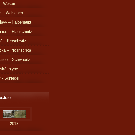
 - Woken
a – Wolschen
lavy – Halbehaupt
nice – Plauschnitz
č – Proschwitz
čka – Prositschka
řice – Schwabitz
dské mlýny
v - Schiedel
picture
2018