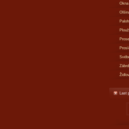
Okna
Olšin
Paloh
Plouž
Prose
Prosí
Svébo
Zábr
Židlo
Last 