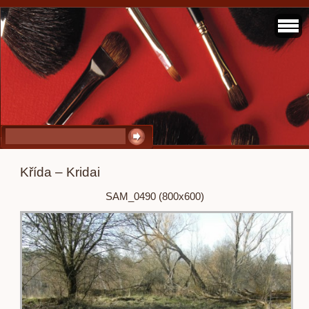
Křída – Kridai
SAM_0490 (800x600)