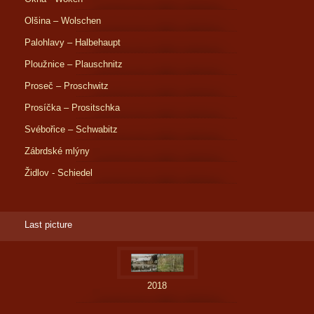
Olšina – Wolschen
Palohlavy – Halbehaupt
Ploužnice – Plauschnitz
Proseč – Proschwitz
Prosíčka – Prositschka
Svébořice – Schwabitz
Zábrdské mlýny
Židlov - Schiedel
Last picture
2018