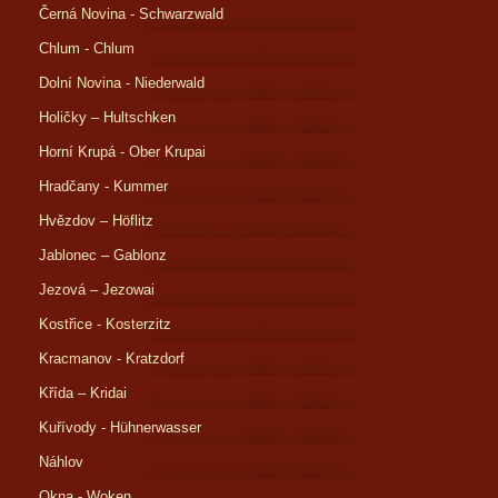
Černá Novina - Schwarzwald
Chlum - Chlum
Dolní Novina - Niederwald
Holičky – Hultschken
Horní Krupá - Ober Krupai
Hradčany - Kummer
Hvězdov – Höflitz
Jablonec – Gablonz
Jezová – Jezowai
Kostřice - Kosterzitz
Kracmanov - Kratzdorf
Křída – Kridai
Kuřívody - Hühnerwasser
Náhlov
Okna - Woken