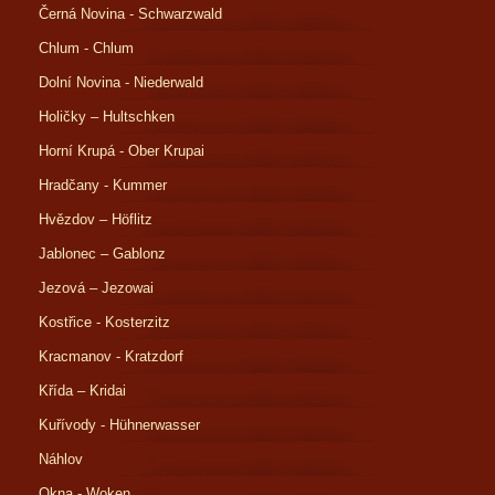
Černá Novina - Schwarzwald
Chlum - Chlum
Dolní Novina - Niederwald
Holičky – Hultschken
Horní Krupá - Ober Krupai
Hradčany - Kummer
Hvězdov – Höflitz
Jablonec – Gablonz
Jezová – Jezowai
Kostřice - Kosterzitz
Kracmanov - Kratzdorf
Křída – Kridai
Kuřívody - Hühnerwasser
Náhlov
Okna - Woken