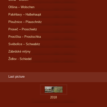
Olšina – Wolschen
Palohlavy – Halbehaupt
Ploužnice – Plauschnitz
Proseč – Proschwitz
Prosíčka – Prositschka
Svébořice – Schwabitz
Zábrdské mlýny
Židlov - Schiedel
Last picture
2018