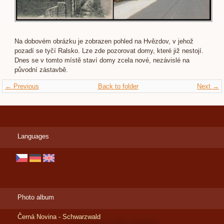
Na dobovém obrázku je zobrazen pohled na Hvězdov, v jehož
pozadí se tyčí Ralsko. Lze zde pozorovat domy, které již nestojí.
Dnes se v tomto místě staví domy zcela nové, nezávislé na
původní zástavbě.
← Previous
Back to folder
Next →
Languages
Photo album
Černá Novina - Schwarzwald