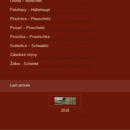
Olšina – Wolschen
Palohlavy – Halbehaupt
Ploužnice – Plauschnitz
Proseč – Proschwitz
Prosíčka – Prositschka
Svébořice – Schwabitz
Zábrdské mlýny
Židlov - Schiedel
Last picture
2018