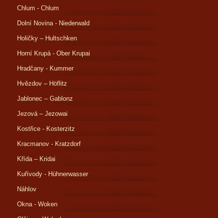
Chlum - Chlum
Dolní Novina - Niederwald
Holičky – Hultschken
Horní Krupá - Ober Krupai
Hradčany - Kummer
Hvězdov – Höflitz
Jablonec – Gablonz
Jezová – Jezowai
Kostřice - Kosterzitz
Kracmanov - Kratzdorf
Křída – Kridai
Kuřívody - Hühnerwasser
Náhlov
Okna - Woken