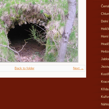
Černá
Chlu
Dolní
Holič
Horní
Hrad
Hvězd
Jablo
Jezov
Back to folder
Next →
Kostř
Kracm
Křída
Kuřív
Náhl