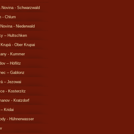
 Novina - Schwarzwald
m - Chlum
 Novina - Niederwald
ky – Hultschken
 Krupá - Ober Krupai
čany - Kummer
ov – Höflitz
nec – Gablonz
á – Jezowai
ice - Kosterzitz
anov - Kratzdorf
 – Kridai
ody - Hühnerwasser
ov