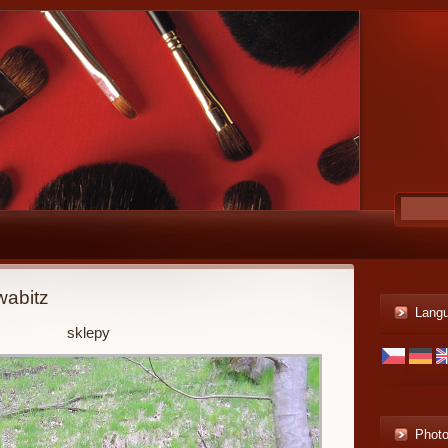
wabitz
Lang
sklepy
Phot