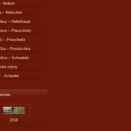
 - Woken
a – Wolschen
lavy – Halbehaupt
nice – Plauschnitz
č – Proschwitz
čka – Prositschka
řice – Schwabitz
dské mlýny
v - Schiedel
picture
2018