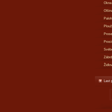
Okna
Olšin
Paloh
Plouž
Prose
Prosí
Svébo
Zábr
Židlo
Last 