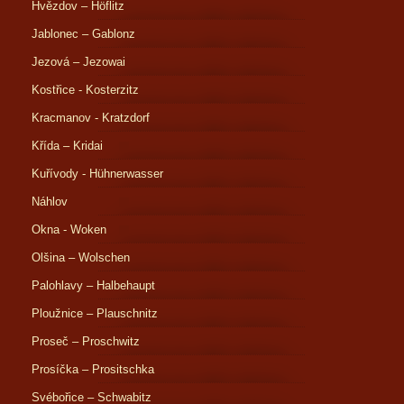
Hvězdov – Höflitz
Jablonec – Gablonz
Jezová – Jezowai
Kostřice - Kosterzitz
Kracmanov - Kratzdorf
Křída – Kridai
Kuřívody - Hühnerwasser
Náhlov
Okna - Woken
Olšina – Wolschen
Palohlavy – Halbehaupt
Ploužnice – Plauschnitz
Proseč – Proschwitz
Prosíčka – Prositschka
Svébořice – Schwabitz