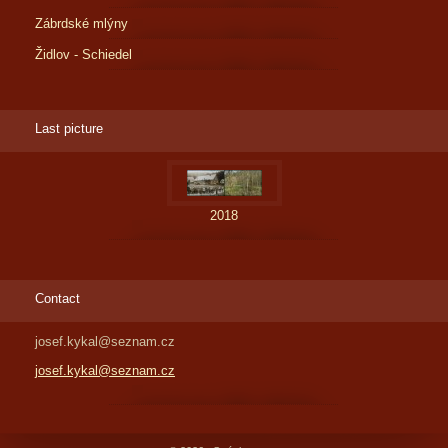
Zábrdské mlýny
Židlov - Schiedel
Last picture
2018
Contact
josef.kykal@seznam.cz
josef.kykal@seznam.cz