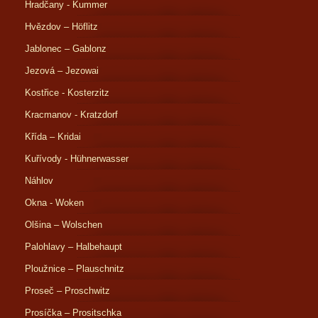
Hradčany - Kummer
Hvězdov – Höflitz
Jablonec – Gablonz
Jezová – Jezowai
Kostřice - Kosterzitz
Kracmanov - Kratzdorf
Křída – Kridai
Kuřívody - Hühnerwasser
Náhlov
Okna - Woken
Olšina – Wolschen
Palohlavy – Halbehaupt
Ploužnice – Plauschnitz
Proseč – Proschwitz
Prosíčka – Prositschka