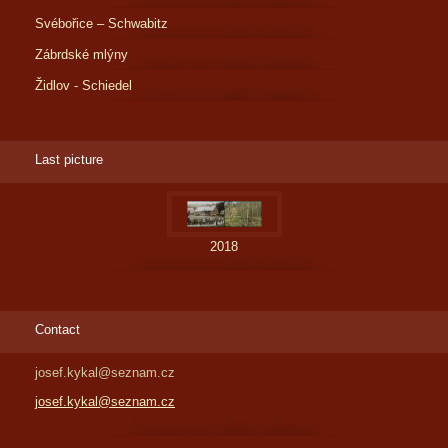
Svébořice – Schwabitz
Zábrdské mlýny
Židlov - Schiedel
Last picture
2018
Contact
josef.kykal@seznam.cz
josef.kykal@seznam.cz