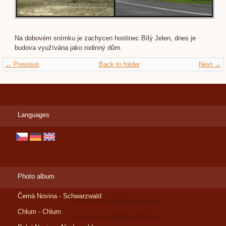
Na dobovém snímku je zachycen hostinec Bílý Jelen, dnes je
budova využívána jako rodinný dům.
← Previous
Back to folder
Next →
Languages
Photo album
Černá Novina - Schwarzwald
Chlum - Chlum