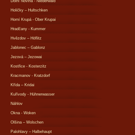
Dolní Novina - Niederwald
Holičky – Hultschken
Horní Krupá - Ober Krupai
Hradčany - Kummer
Hvězdov – Höflitz
Jablonec – Gablonz
Jezová – Jezowai
Kostřice - Kosterzitz
Kracmanov - Kratzdorf
Křída – Kridai
Kuřívody - Hühnerwasser
Náhlov
Okna - Woken
Olšina – Wolschen
Palohlavy – Halbehaupt