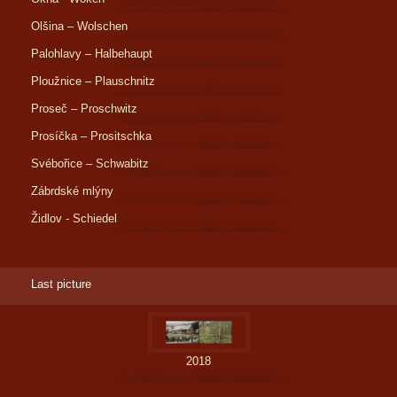
Olšina – Wolschen
Palohlavy – Halbehaupt
Ploužnice – Plauschnitz
Proseč – Proschwitz
Prosíčka – Prositschka
Svébořice – Schwabitz
Zábrdské mlýny
Židlov - Schiedel
Last picture
2018