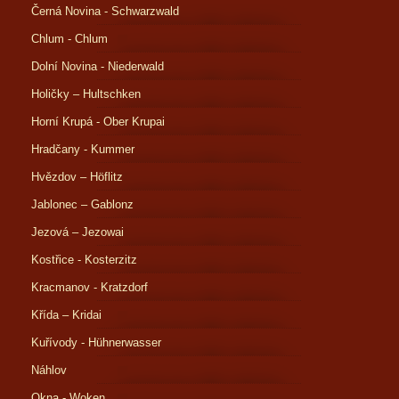
Černá Novina - Schwarzwald
Chlum - Chlum
Dolní Novina - Niederwald
Holičky – Hultschken
Horní Krupá - Ober Krupai
Hradčany - Kummer
Hvězdov – Höflitz
Jablonec – Gablonz
Jezová – Jezowai
Kostřice - Kosterzitz
Kracmanov - Kratzdorf
Křída – Kridai
Kuřívody - Hühnerwasser
Náhlov
Okna - Woken