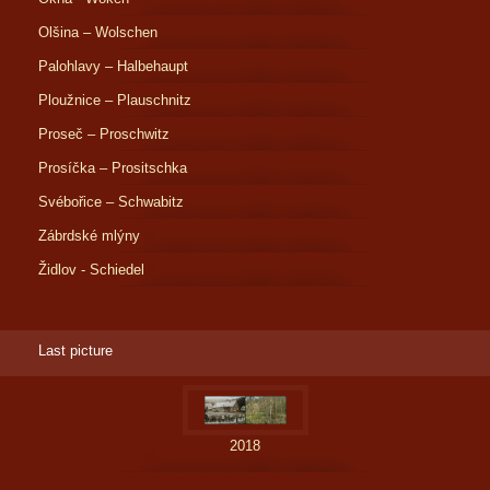
Olšina – Wolschen
Palohlavy – Halbehaupt
Ploužnice – Plauschnitz
Proseč – Proschwitz
Prosíčka – Prositschka
Svébořice – Schwabitz
Zábrdské mlýny
Židlov - Schiedel
Last picture
2018