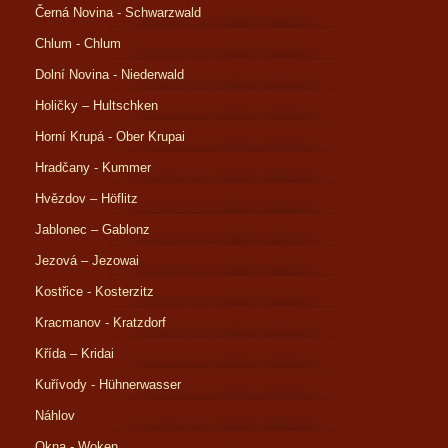
Černá Novina - Schwarzwald
Chlum - Chlum
Dolní Novina - Niederwald
Holičky – Hultschken
Horní Krupá - Ober Krupai
Hradčany - Kummer
Hvězdov – Höflitz
Jablonec – Gablonz
Jezová – Jezowai
Kostřice - Kosterzitz
Kracmanov - Kratzdorf
Křída – Kridai
Kuřívody - Hühnerwasser
Náhlov
Okna - Woken