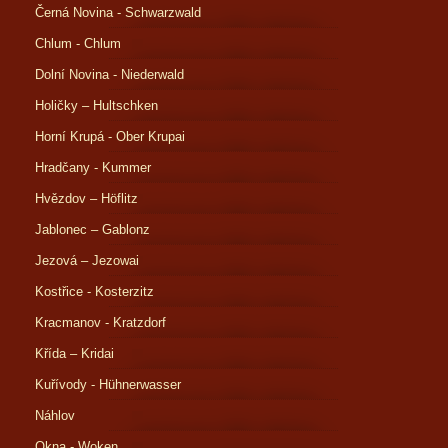
Černá Novina - Schwarzwald
Chlum - Chlum
Dolní Novina - Niederwald
Holičky – Hultschken
Horní Krupá - Ober Krupai
Hradčany - Kummer
Hvězdov – Höflitz
Jablonec – Gablonz
Jezová – Jezowai
Kostřice - Kosterzitz
Kracmanov - Kratzdorf
Křída – Kridai
Kuřívody - Hühnerwasser
Náhlov
Okna - Woken