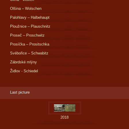
Olšina – Wolschen
Palohlavy – Halbehaupt
Ploužnice – Plauschnitz
Proseč – Proschwitz
Prosíčka – Prositschka
Svébořice – Schwabitz
Zábrdské mlýny
Židlov - Schiedel
Last picture
2018