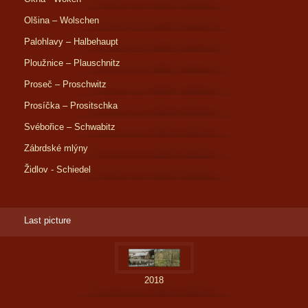
Olšina – Wolschen
Palohlavy – Halbehaupt
Ploužnice – Plauschnitz
Proseč – Proschwitz
Prosíčka – Prositschka
Svébořice – Schwabitz
Zábrdské mlýny
Židlov - Schiedel
Last picture
2018