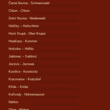
Černá Novina - Schwarzwald
Chlum - Chlum
Dolní Novina - Niederwald
Holičky – Hultschken
Horní Krupá - Ober Krupai
Hradčany - Kummer
Hvězdov – Höflitz
Jablonec – Gablonz
Jezová – Jezowai
Kostřice - Kosterzitz
Kracmanov - Kratzdorf
Křída – Kridai
Kuřívody - Hühnerwasser
Náhlov
Okna - Woken