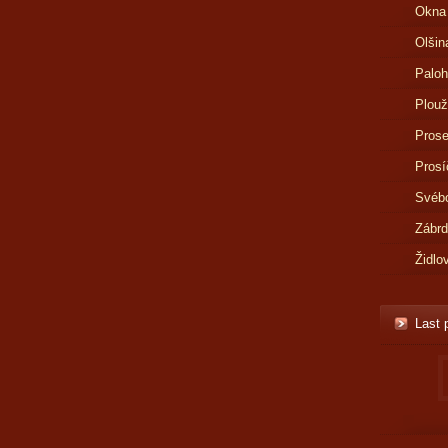
Okna
Olšin
Paloh
Plouž
Prose
Prosí
Svébo
Zábr
Židlo
Last 