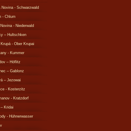
 Novina - Schwarzwald
m - Chlum
 Novina - Niederwald
ky – Hultschken
 Krupá - Ober Krupai
čany - Kummer
ov – Höflitz
nec – Gablonz
á – Jezowai
ice - Kosterzitz
anov - Kratzdorf
 – Kridai
ody - Hühnerwasser
ov