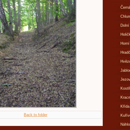
Černá
Chlu
Dolní
Holič
Horní
Hrad
Hvězd
Jablo
Jezov
Kostř
Kracm
Křída
Back to folder
Kuřív
Náhl