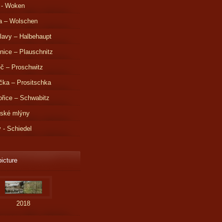
 - Woken
a – Wolschen
lavy – Halbehaupt
nice – Plauschnitz
č – Proschwitz
čka – Prositschka
řice – Schwabitz
dské mlýny
v - Schiedel
picture
2018