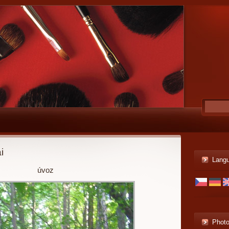
i
Lang
úvoz
Phot