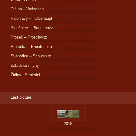
Olšina – Wolschen
Palohlavy – Halbehaupt
Ploužnice – Plauschnitz
Proseč – Proschwitz
Prosíčka – Prositschka
Svébořice – Schwabitz
Zábrdské mlýny
Židlov - Schiedel
Last picture
2018