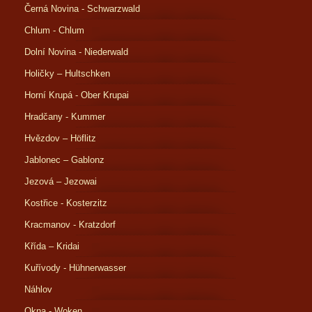
Černá Novina - Schwarzwald
Chlum - Chlum
Dolní Novina - Niederwald
Holičky – Hultschken
Horní Krupá - Ober Krupai
Hradčany - Kummer
Hvězdov – Höflitz
Jablonec – Gablonz
Jezová – Jezowai
Kostřice - Kosterzitz
Kracmanov - Kratzdorf
Křída – Kridai
Kuřívody - Hühnerwasser
Náhlov
Okna - Woken