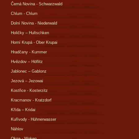
Černá Novina - Schwarzwald
Chlum - Chlum
Dolní Novina - Niederwald
Holičky – Hultschken
Horní Krupá - Ober Krupai
Hradčany - Kummer
Hvězdov – Höflitz
Jablonec – Gablonz
Jezová – Jezowai
Kostřice - Kosterzitz
Kracmanov - Kratzdorf
Křída – Kridai
Kuřívody - Hühnerwasser
Náhlov
Okna - Woken