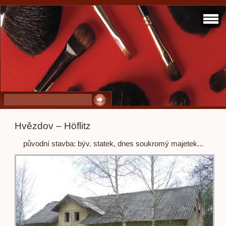
Hvězdov – Höflitz
původní stavba: býv. statek, dnes soukromý majetek...