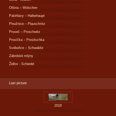
Olšina – Wolschen
Palohlavy – Halbehaupt
Ploužnice – Plauschnitz
Proseč – Proschwitz
Prosíčka – Prositschka
Svébořice – Schwabitz
Zábrdské mlýny
Židlov - Schiedel
Last picture
2018