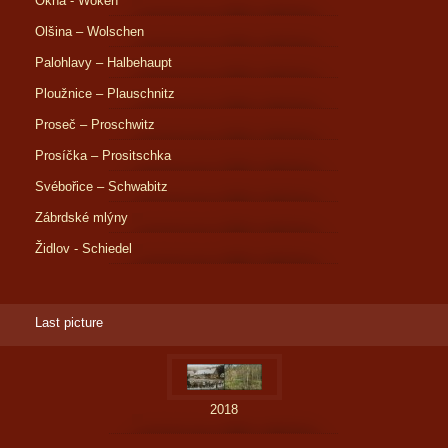
Okna - Woken
Olšina – Wolschen
Palohlavy – Halbehaupt
Ploužnice – Plauschnitz
Proseč – Proschwitz
Prosíčka – Prositschka
Svébořice – Schwabitz
Zábrdské mlýny
Židlov - Schiedel
Last picture
2018