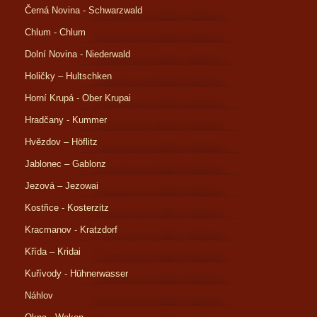
Černá Novina - Schwarzwald
Chlum - Chlum
Dolní Novina - Niederwald
Holičky – Hultschken
Horní Krupá - Ober Krupai
Hradčany - Kummer
Hvězdov – Höflitz
Jablonec – Gablonz
Jezová – Jezowai
Kostřice - Kosterzitz
Kracmanov - Kratzdorf
Křída – Kridai
Kuřívody - Hühnerwasser
Náhlov