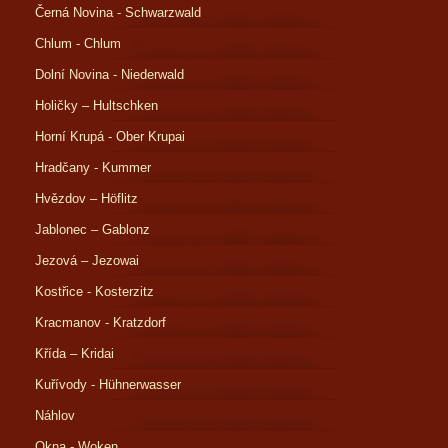
Černá Novina - Schwarzwald
Chlum - Chlum
Dolní Novina - Niederwald
Holičky – Hultschken
Horní Krupá - Ober Krupai
Hradčany - Kummer
Hvězdov – Höflitz
Jablonec – Gablonz
Jezová – Jezowai
Kostřice - Kosterzitz
Kracmanov - Kratzdorf
Křída – Kridai
Kuřívody - Hühnerwasser
Náhlov
Okna - Woken