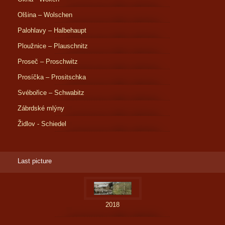
Olšina – Wolschen
Palohlavy – Halbehaupt
Ploužnice – Plauschnitz
Proseč – Proschwitz
Prosíčka – Prositschka
Svébořice – Schwabitz
Zábrdské mlýny
Židlov - Schiedel
Last picture
2018