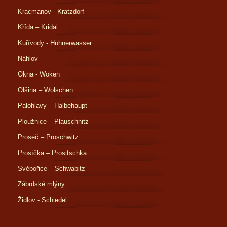
Kracmanov - Kratzdorf
Křída – Kridai
Kuřívody - Hühnerwasser
Náhlov
Okna - Woken
Olšina – Wolschen
Palohlavy – Halbehaupt
Ploužnice – Plauschnitz
Proseč – Proschwitz
Prosíčka – Prositschka
Svébořice – Schwabitz
Zábrdské mlýny
Židlov - Schiedel