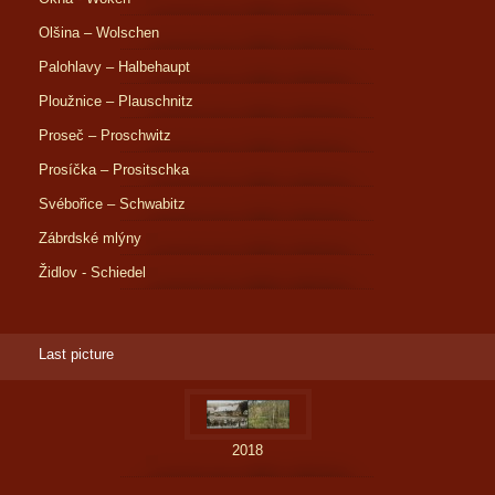
Olšina – Wolschen
Palohlavy – Halbehaupt
Ploužnice – Plauschnitz
Proseč – Proschwitz
Prosíčka – Prositschka
Svébořice – Schwabitz
Zábrdské mlýny
Židlov - Schiedel
Last picture
2018