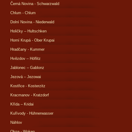
Černá Novina - Schwarzwald
Chlum - Chlum
Dolní Novina - Niederwald
Holičky – Hultschken
Horní Krupá - Ober Krupai
Hradčany - Kummer
Hvězdov – Höflitz
Jablonec – Gablonz
Jezová – Jezowai
Kostřice - Kosterzitz
Kracmanov - Kratzdorf
Křída – Kridai
Kuřívody - Hühnerwasser
Náhlov
Okna - Woken