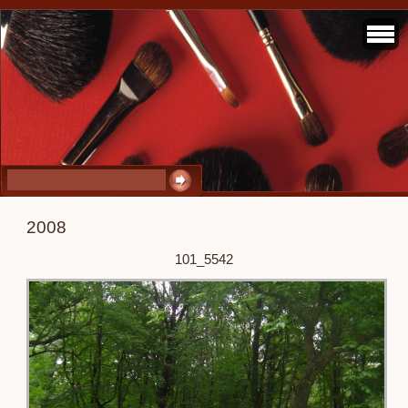
2008
101_5542