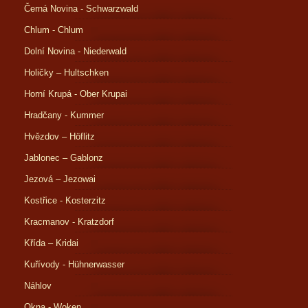
Černá Novina - Schwarzwald
Chlum - Chlum
Dolní Novina - Niederwald
Holičky – Hultschken
Horní Krupá - Ober Krupai
Hradčany - Kummer
Hvězdov – Höflitz
Jablonec – Gablonz
Jezová – Jezowai
Kostřice - Kosterzitz
Kracmanov - Kratzdorf
Křída – Kridai
Kuřívody - Hühnerwasser
Náhlov
Okna - Woken