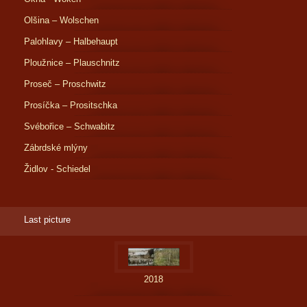
Olšina – Wolschen
Palohlavy – Halbehaupt
Ploužnice – Plauschnitz
Proseč – Proschwitz
Prosíčka – Prositschka
Svébořice – Schwabitz
Zábrdské mlýny
Židlov - Schiedel
Last picture
2018