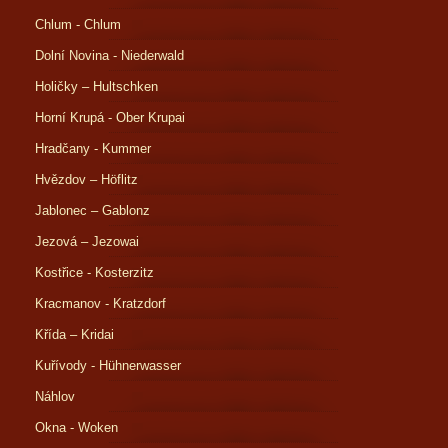
Chlum - Chlum
Dolní Novina - Niederwald
Holičky – Hultschken
Horní Krupá - Ober Krupai
Hradčany - Kummer
Hvězdov – Höflitz
Jablonec – Gablonz
Jezová – Jezowai
Kostřice - Kosterzitz
Kracmanov - Kratzdorf
Křída – Kridai
Kuřívody - Hühnerwasser
Náhlov
Okna - Woken