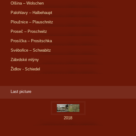
Olšina – Wolschen
Palohlavy – Halbehaupt
Ploužnice – Plauschnitz
Proseč – Proschwitz
Prosíčka – Prositschka
Svébořice – Schwabitz
Zábrdské mlýny
Židlov - Schiedel
Last picture
2018