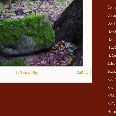
Černá
Chlu
Dolní
Holič
Horní
Hrad
Hvězd
Jablo
Jezov
Zpět do složky
Další →
Kostř
Kracm
Křída
Kuřív
Náhl