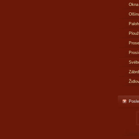
Okna
Olšin
Paloh
Plouž
Prose
Prosí
Svébo
Zábr
Židlo
Posle