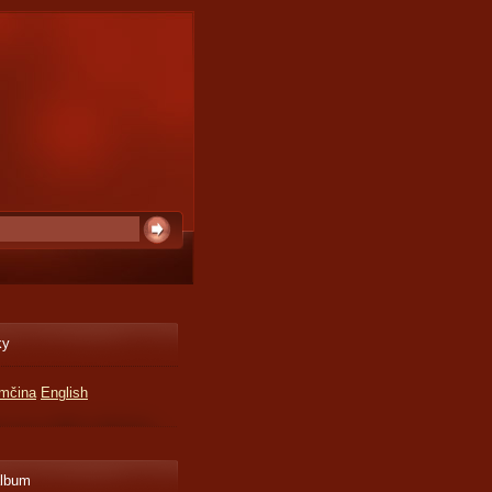
ky
mčina
English
album