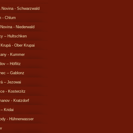
 Novina - Schwarzwald
m - Chlum
 Novina - Niederwald
ky – Hultschken
 Krupá - Ober Krupai
čany - Kummer
ov – Höflitz
nec – Gablonz
á – Jezowai
ice - Kosterzitz
anov - Kratzdorf
 – Kridai
ody - Hühnerwasser
ov