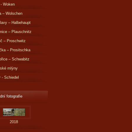
 - Woken
a – Wolschen
lavy – Halbehaupt
nice – Plauschnitz
č – Proschwitz
čka – Prositschka
řice – Schwabitz
dské mlýny
v - Schiedel
dní fotografie
2018