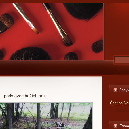
Jazy
podstavec božích muk
Čeština
Ně
Foto