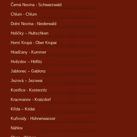
Černá Novina - Schwarzwald
Chlum - Chlum
Dolní Novina - Niederwald
Holičky – Hultschken
Horní Krupá - Ober Krupai
Hradčany - Kummer
Hvězdov – Höflitz
Jablonec – Gablonz
Jezová – Jezowai
Kostřice - Kosterzitz
Kracmanov - Kratzdorf
Křída – Kridai
Kuřívody - Hühnerwasser
Náhlov