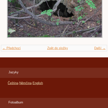
← Předchozí
Zpět do složky
Další →
Jazyky
Čeština
Němčina
English
Fotoalbum