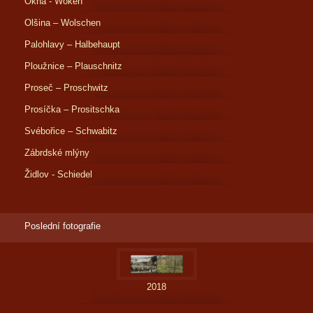
Okna - Woken
Olšina – Wolschen
Palohlavy – Halbehaupt
Ploužnice – Plauschnitz
Proseč – Proschwitz
Prosíčka – Prositschka
Svébořice – Schwabitz
Zábrdské mlýny
Židlov - Schiedel
Poslední fotografie
2018