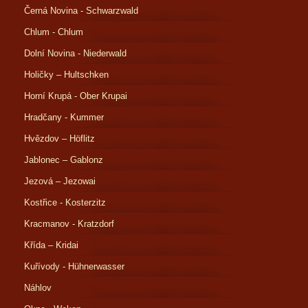
Černá Novina - Schwarzwald
Chlum - Chlum
Dolní Novina - Niederwald
Holičky – Hultschken
Horní Krupá - Ober Krupai
Hradčany - Kummer
Hvězdov – Höflitz
Jablonec – Gablonz
Jezová – Jezowai
Kostřice - Kosterzitz
Kracmanov - Kratzdorf
Křída – Kridai
Kuřívody - Hühnerwasser
Náhlov