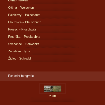
Okna - Woken
Olšina – Wolschen
Palohlavy – Halbehaupt
Ploužnice – Plauschnitz
Proseč – Proschwitz
Prosíčka – Prositschka
Svébořice – Schwabitz
Zábrdské mlýny
Židlov - Schiedel
Poslední fotografie
2018