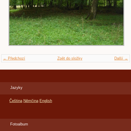
← Předchozí
Zpět do složky
Další →
Jazyky
Čeština
Němčina
English
Fotoalbum