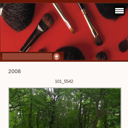
2008
101_5542