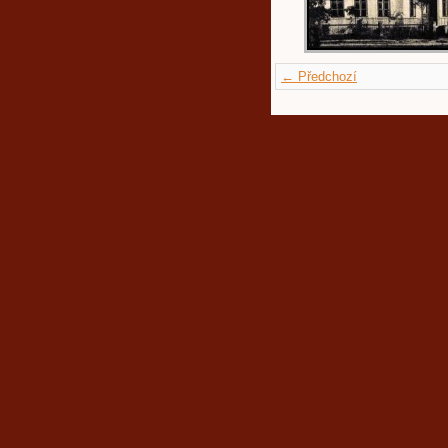
← Předchozí