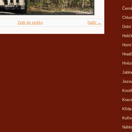
Černá
Chlu
Zpět do složky
Další →
Dolní
Holič
Horní
Hrad
Hvězd
Jablo
Jezov
Kostř
Kracm
Křída
Kuřív
Náhl