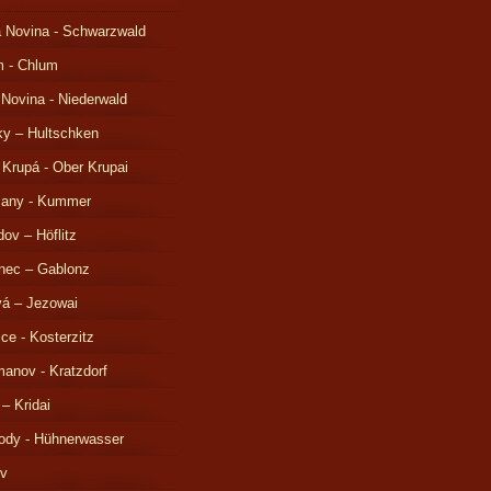
 Novina - Schwarzwald
m - Chlum
 Novina - Niederwald
ky – Hultschken
 Krupá - Ober Krupai
čany - Kummer
ov – Höflitz
nec – Gablonz
á – Jezowai
ice - Kosterzitz
anov - Kratzdorf
 – Kridai
ody - Hühnerwasser
ov