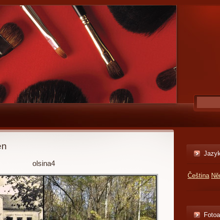
en
Jazy
olsina4
Čeština
Ně
Foto