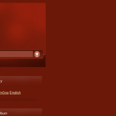
ky
mčina
English
album