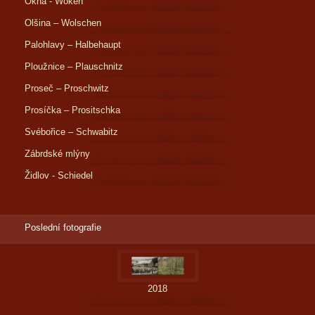
Okna - Woken
Olšina – Wolschen
Palohlavy – Halbehaupt
Ploužnice – Plauschnitz
Proseč – Proschwitz
Prosíčka – Prositschka
Svébořice – Schwabitz
Zábrdské mlýny
Židlov - Schiedel
Poslední fotografie
2018