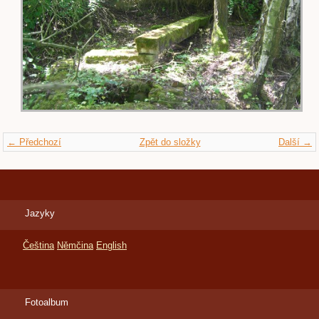
← Předchozí
Zpět do složky
Další →
Jazyky
Čeština
Němčina
English
Fotoalbum