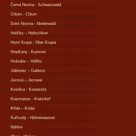
Černá Novina - Schwarzwald
Chlum - Chlum
Dolní Novina - Niederwald
Holičky – Hultschken
Horní Krupá - Ober Krupai
Hradčany - Kummer
Hvězdov – Höflitz
Jablonec – Gablonz
Jezová – Jezowai
Kostřice - Kosterzitz
Kracmanov - Kratzdorf
Křída – Kridai
Kuřívody - Hühnerwasser
Náhlov