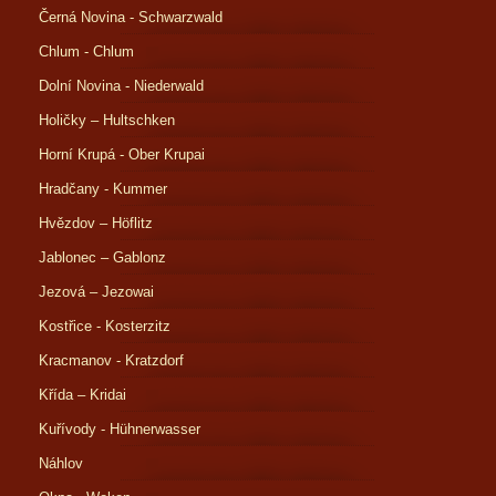
Černá Novina - Schwarzwald
Chlum - Chlum
Dolní Novina - Niederwald
Holičky – Hultschken
Horní Krupá - Ober Krupai
Hradčany - Kummer
Hvězdov – Höflitz
Jablonec – Gablonz
Jezová – Jezowai
Kostřice - Kosterzitz
Kracmanov - Kratzdorf
Křída – Kridai
Kuřívody - Hühnerwasser
Náhlov