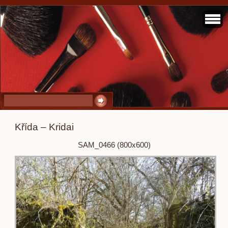
Křída – Kridai
SAM_0466 (800x600)