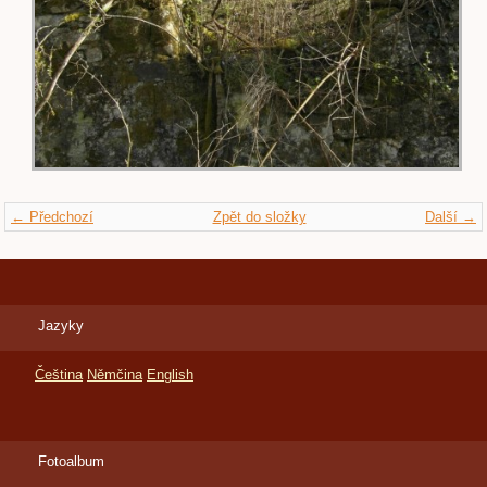
← Předchozí
Zpět do složky
Další →
Jazyky
Čeština
Němčina
English
Fotoalbum