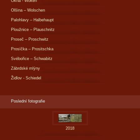
Okna - Woken
Olšina – Wolschen
Palohlavy – Halbehaupt
Ploužnice – Plauschnitz
Proseč – Proschwitz
Prosíčka – Prositschka
Svébořice – Schwabitz
Zábrdské mlýny
Židlov - Schiedel
Poslední fotografie
2018