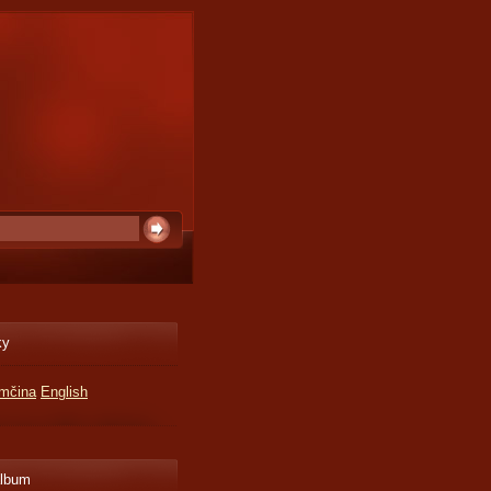
ky
mčina
English
album