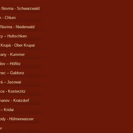
 Novina - Schwarzwald
m - Chlum
 Novina - Niederwald
ky – Hultschken
 Krupá - Ober Krupai
čany - Kummer
ov – Höflitz
nec – Gablonz
á – Jezowai
ice - Kosterzitz
anov - Kratzdorf
 – Kridai
ody - Hühnerwasser
ov