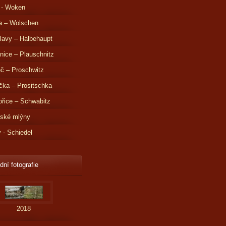
 - Woken
a – Wolschen
lavy – Halbehaupt
nice – Plauschnitz
č – Proschwitz
čka – Prositschka
řice – Schwabitz
dské mlýny
v - Schiedel
dní fotografie
2018