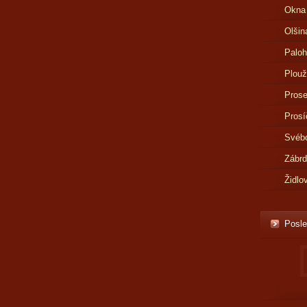
Okna
Olšin
Paloh
Plouž
Prose
Prosí
Svébo
Zábr
Židlo
Posle