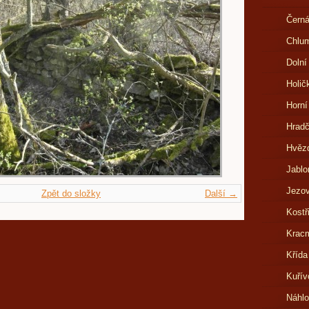
Černá
Chlu
Dolní
Holič
Horní
Hrad
Hvězd
Jablo
Jezov
Zpět do složky
Další →
Kostř
Kracm
Křída
Kuřív
Náhl