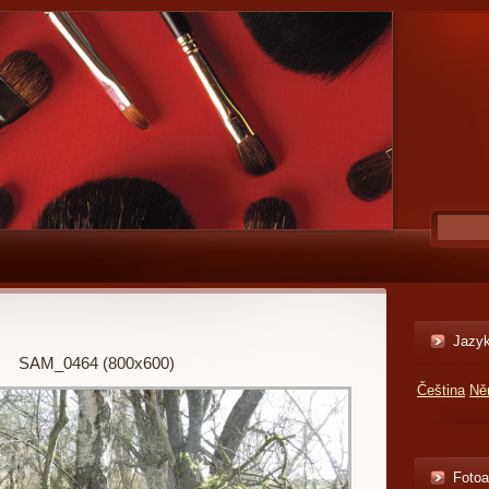
Jazy
SAM_0464 (800x600)
Čeština
Ně
Foto