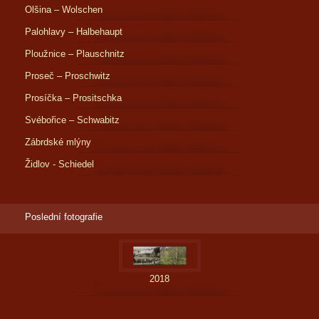
Olšina – Wolschen
Palohlavy – Halbehaupt
Ploužnice – Plauschnitz
Proseč – Proschwitz
Prosíčka – Prositschka
Svébořice – Schwabitz
Zábrdské mlýny
Židlov - Schiedel
Poslední fotografie
2018