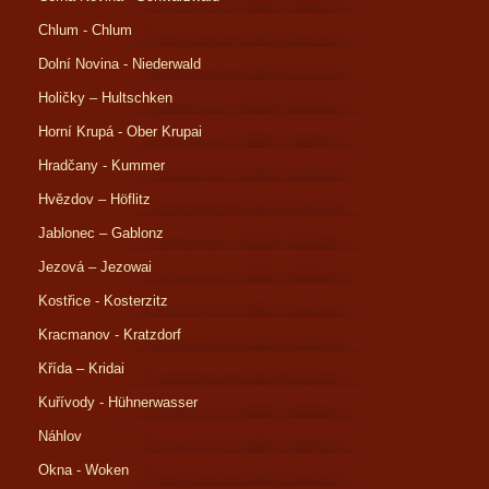
Chlum - Chlum
Dolní Novina - Niederwald
Holičky – Hultschken
Horní Krupá - Ober Krupai
Hradčany - Kummer
Hvězdov – Höflitz
Jablonec – Gablonz
Jezová – Jezowai
Kostřice - Kosterzitz
Kracmanov - Kratzdorf
Křída – Kridai
Kuřívody - Hühnerwasser
Náhlov
Okna - Woken