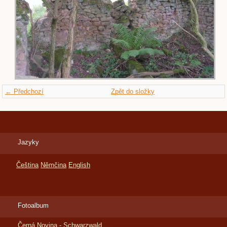
← Předchozí
Zpět do složky
Jazyky
Čeština
Němčina
English
Fotoalbum
Černá Novina - Schwarzwald