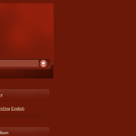
ky
mčina
English
album