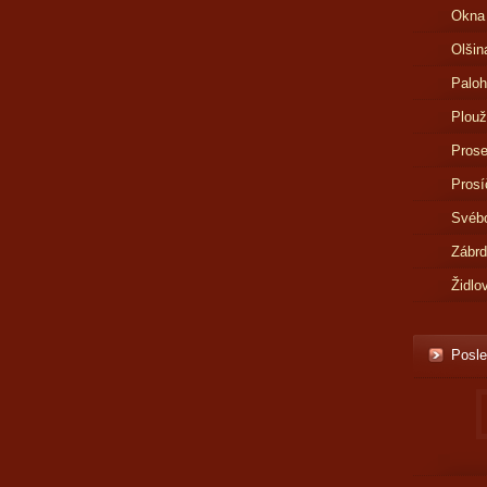
Okna
Olšin
Paloh
Plouž
Prose
Prosí
Svébo
Zábr
Židlo
Posle