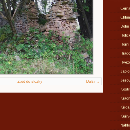
Černá
Chlu
Dolní
Holič
Horní
Hrad
Hvězd
Jablo
Jezov
Zpět do složky
Další →
Kostř
Kracm
Křída
Kuřív
Náhl