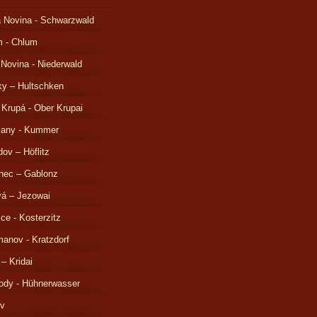
 Novina - Schwarzwald
m - Chlum
 Novina - Niederwald
ky – Hultschken
 Krupá - Ober Krupai
čany - Kummer
ov – Höflitz
nec – Gablonz
á – Jezowai
ice - Kosterzitz
anov - Kratzdorf
 – Kridai
ody - Hühnerwasser
ov