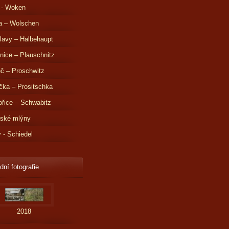
 - Woken
a – Wolschen
lavy – Halbehaupt
nice – Plauschnitz
č – Proschwitz
čka – Prositschka
řice – Schwabitz
dské mlýny
v - Schiedel
dní fotografie
2018