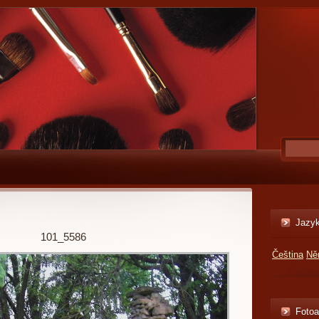
Jazy
101_5586
Čeština
Ně
Foto