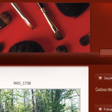
Jazy
IMG_1738
Čeština
Ně
Foto