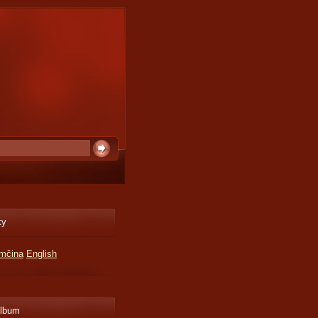
ky
mčina
English
album