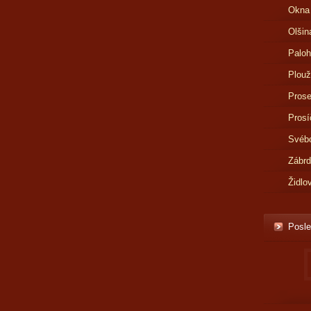
Okna
Olšin
Paloh
Plouž
Prose
Prosí
Svébo
Zábr
Židlo
Posle