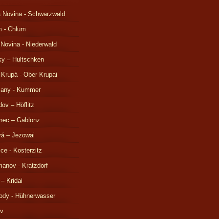
 Novina - Schwarzwald
m - Chlum
 Novina - Niederwald
ky – Hultschken
 Krupá - Ober Krupai
čany - Kummer
ov – Höflitz
nec – Gablonz
á – Jezowai
ice - Kosterzitz
anov - Kratzdorf
 – Kridai
ody - Hühnerwasser
ov