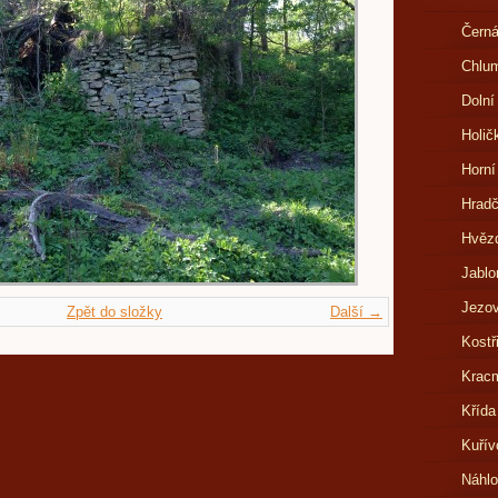
Černá
Chlu
Dolní
Holič
Horní
Hrad
Hvězd
Jablo
Jezov
Zpět do složky
Další →
Kostř
Kracm
Křída
Kuřív
Náhl