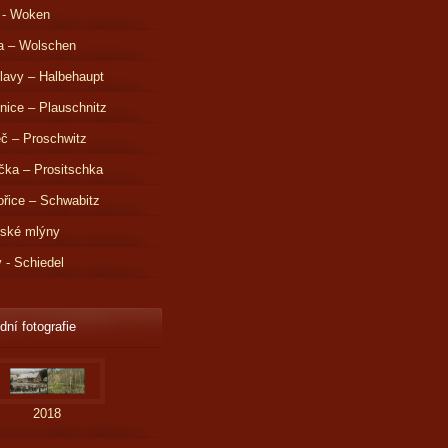
 - Woken
a – Wolschen
lavy – Halbehaupt
nice – Plauschnitz
č – Proschwitz
čka – Prositschka
řice – Schwabitz
dské mlýny
v - Schiedel
dní fotografie
2018