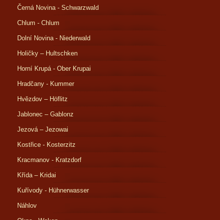
Černá Novina - Schwarzwald
Chlum - Chlum
Dolní Novina - Niederwald
Holičky – Hultschken
Horní Krupá - Ober Krupai
Hradčany - Kummer
Hvězdov – Höflitz
Jablonec – Gablonz
Jezová – Jezowai
Kostřice - Kosterzitz
Kracmanov - Kratzdorf
Křída – Kridai
Kuřívody - Hühnerwasser
Náhlov