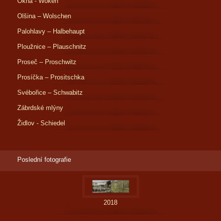
Okna - Woken
Olšina – Wolschen
Palohlavy – Halbehaupt
Ploužnice – Plauschnitz
Proseč – Proschwitz
Prosíčka – Prositschka
Svébořice – Schwabitz
Zábrdské mlýny
Židlov - Schiedel
Poslední fotografie
2018