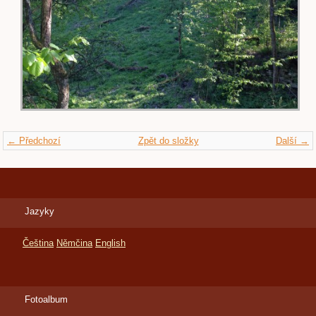
← Předchozí
Zpět do složky
Další →
Jazyky
Čeština
Němčina
English
Fotoalbum