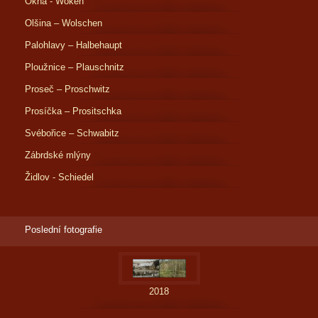
Okna - Woken
Olšina – Wolschen
Palohlavy – Halbehaupt
Ploužnice – Plauschnitz
Proseč – Proschwitz
Prosíčka – Prositschka
Svébořice – Schwabitz
Zábrdské mlýny
Židlov - Schiedel
Poslední fotografie
2018