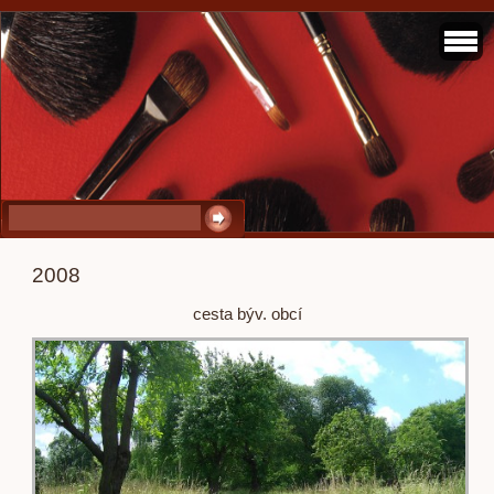
2008
cesta býv. obcí