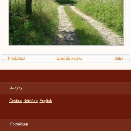
← Předchozí
Zpět do složky
Další →
Jazyky
Čeština
Němčina
English
Fotoalbum