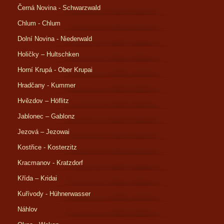
Černá Novina - Schwarzwald
Chlum - Chlum
Dolní Novina - Niederwald
Holičky – Hultschken
Horní Krupá - Ober Krupai
Hradčany - Kummer
Hvězdov – Höflitz
Jablonec – Gablonz
Jezová – Jezowai
Kostřice - Kosterzitz
Kracmanov - Kratzdorf
Křída – Kridai
Kuřívody - Hühnerwasser
Náhlov