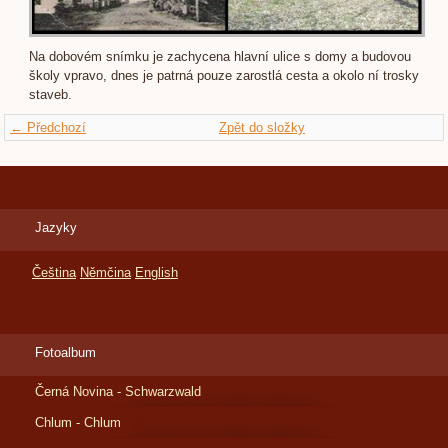
Na dobovém snímku je zachycena hlavní ulice s domy a budovou
školy vpravo, dnes je patrná pouze zarostlá cesta a okolo ní trosky
staveb.
← Předchozí
Zpět do složky
Jazyky
Čeština
Němčina
English
Fotoalbum
Černá Novina - Schwarzwald
Chlum - Chlum