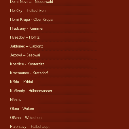
Dolní Novina - Niederwald
Holičky – Hultschken
Horní Krupá - Ober Krupai
Hradčany - Kummer
Hvězdov – Höflitz
Jablonec – Gablonz
Jezová – Jezowai
Kostřice - Kosterzitz
Kracmanov - Kratzdorf
Křída – Kridai
Kuřívody - Hühnerwasser
Náhlov
Okna - Woken
Olšina – Wolschen
Palohlavy – Halbehaupt