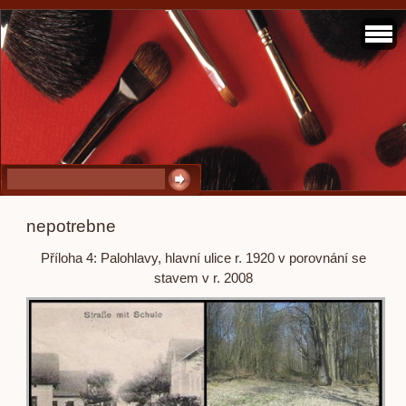
nepotrebne
Příloha 4: Palohlavy, hlavní ulice r. 1920 v porovnání se
stavem v r. 2008