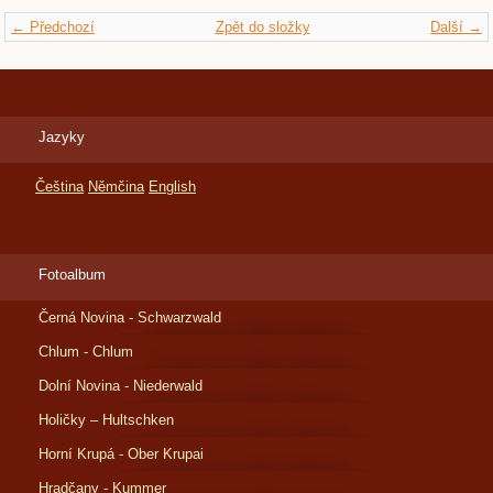
← Předchozí
Zpět do složky
Další →
Jazyky
Čeština
Němčina
English
Fotoalbum
Černá Novina - Schwarzwald
Chlum - Chlum
Dolní Novina - Niederwald
Holičky – Hultschken
Horní Krupá - Ober Krupai
Hradčany - Kummer