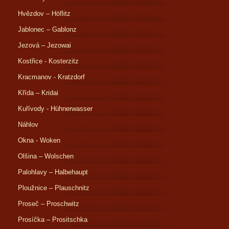
Hvězdov – Höflitz
Jablonec – Gablonz
Jezová – Jezowai
Kostřice - Kosterzitz
Kracmanov - Kratzdorf
Křída – Kridai
Kuřívody - Hühnerwasser
Náhlov
Okna - Woken
Olšina – Wolschen
Palohlavy – Halbehaupt
Ploužnice – Plauschnitz
Proseč – Proschwitz
Prosíčka – Prositschka