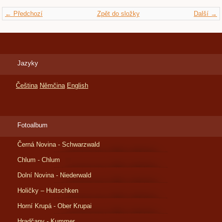
← Předchozí
Zpět do složky
Další →
Jazyky
Čeština
Němčina
English
Fotoalbum
Černá Novina - Schwarzwald
Chlum - Chlum
Dolní Novina - Niederwald
Holičky – Hultschken
Horní Krupá - Ober Krupai
Hradčany - Kummer