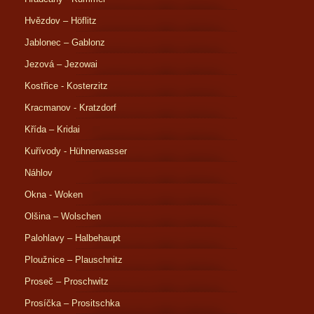
Hvězdov – Höflitz
Jablonec – Gablonz
Jezová – Jezowai
Kostřice - Kosterzitz
Kracmanov - Kratzdorf
Křída – Kridai
Kuřívody - Hühnerwasser
Náhlov
Okna - Woken
Olšina – Wolschen
Palohlavy – Halbehaupt
Ploužnice – Plauschnitz
Proseč – Proschwitz
Prosíčka – Prositschka